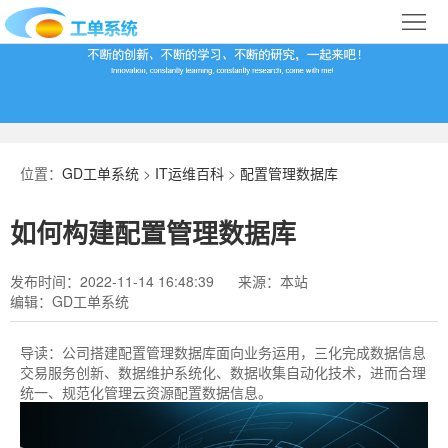
首
页
合
作
IT
案
运
系
位置：
GD工单系统
>
IT运维百科
>
配置管理数据库
例
维
统
关
如何构建配置管理数据库
百
下
于
行
发布时间：2022-11-14 16:48:39
来源：本站
科
载
我
业
编辑：GD工单系统
们
导
导读：
公司搭建配置管理数据库面向业务运用，三化完成数据信息
交易服务创新、数据维护系统化、数据收集自动化技术，进而合理
航
统一、规范化管理云资源配置数据信息。