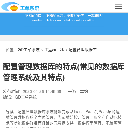
首
页
合
作
IT
案
运
系
位置：
GD工单系统
>
IT运维百科
>
配置管理数据库
例
维
统
关
配置管理数据库的特点(常见的数据库
百
下
于
行
管理系统及其特点)
科
载
我
业
发布时间：2023-01-28 14:48:36
来源：本站
编辑：GD工单系统
们
导
航
导读：
配置管理数据库系统能够完成从Iaas、Paas到Saas层的运
维管理数据库的全方位管理，为运维监控、管理与服务和自动化技
术等功能提供详细而准确的元数据支持，提供模型管理、配置项管