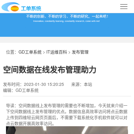
首
页
合
作
IT
案
运
系
位置：
GD工单系统
>
IT运维百科
>
发布管理
例
维
统
关
空间数据在线发布管理助力
百
下
于
行
发布时间：2023-01-30 15:20:25
来源：本站
科
载
我
业
编辑：GD工单系统
们
导
导读：
空间数据线上发布管理​的需要也不断增加，今天就来介绍一
下空间数据线上发布管理的优点。数据信息高效率访问将点云数据
航
上传到四维轻云网页页面后，不需要下载系统化手机软件就可以对
点云数据开展高效率访问。