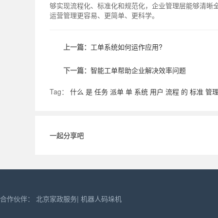
够实现流程化、标准化和规范化，企业管理层能够清晰
运营管理更容易、更简单、更科学。
上一篇：
工单系统如何运作应用?
下一篇：
智能工单帮助企业解决效率问题
Tag：
什么
是
任务
派单
单
系统
用户
流程
的
标准
管
一起分享吧
合作伙伴：
北京家政服务
|
机器人码垛机