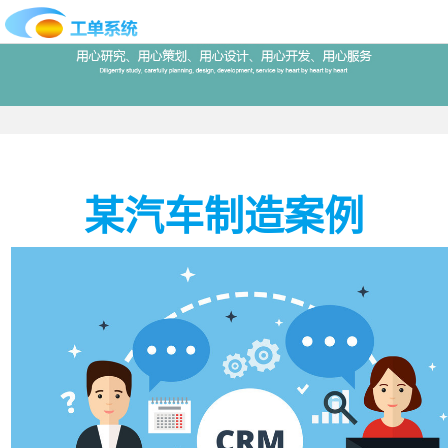
首
页
合
作
IT
案
运
系
某汽车制造案例
例
维
统
关
百
下
于
行
科
载
我
业
们
导
航