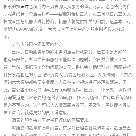
积累的
知识库
也将成为人力资源支持服务的重要财富。这也将成为自
助服务的另一个重要材料——智能对话机器人。员工可以自己查阅文
档或直接与机器人进行协商。机器人将提供相关的回复。这基本上可
以解决80-90%的咨询，大大节省了功能中心的服务时间和人力成
本。
劳务应该用在更重要的地方。
当然，自助服务是功能服务的重要组成部分，但它不是万能的，
也有局限性，所以当自助服务不能解决问题时，它自然会被人工接
管。当然，根据员工咨询问题的类型，系统会自动识别这些问题并将
其分发给相应的专业服务负责人:负责区域和地区。众所周知，人力资
源的六大模块都需要专业服务人员在专业领域进行处理和跟进。因
此，需要各个模块的同事进行联动和协作。因此，一个高效、协作的
咨询渠道是非常必要的:在线咨询转移、多人沟通和工作订单系统循环
是必不可少的。这些可以大大提高服务效率，更及时、更快捷地解决
员工咨询，获得更好的员工满意度。
满意的服务来自于对指标评估的更高要求。
就服务的数量和质量而言，这是对管理者智慧的考验。数据最直
观，服务数量和服务质量一目了然。服务团队和服务成员的指标直接