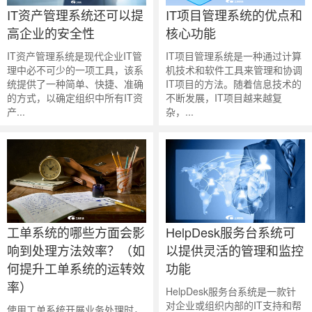
IT资产管理系统还可以提
IT项目管理系统的优点和
高企业的安全性
核心功能
IT资产管理系统是现代企业IT管
IT项目管理系统​是一种通过计算
理中必不可少的一项工具，该系
机技术和软件工具来管理和协调
统提供了一种简单、快捷、准确
IT项目的方法。随着信息技术的
的方式，以确定组织中所有IT资
不断发展，IT项目越来越复
产...
杂，...
工单系统的哪些方面会影
HelpDesk服务台系统可
响到处理方法效率？（如
以提供灵活的管理和监控
何提升工单系统的运转效
功能
率）
HelpDesk服务台系统​是一款针
对企业或组织内部的IT支持和帮
使用工单系统开展业务处理时，