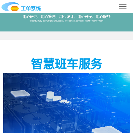
首
页
合
作
IT
案
运
系
智慧班车服务
例
维
统
关
百
下
于
行
科
载
我
业
们
导
航