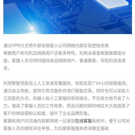
通过VPN方式将外部坐席接入公司网络内部实现登陆坐席
根据用户和司机及网络用户访客多样性，利用全渠道客服做渠道对
接，客服人员可同时接待来自网络用户、普通乘客、司机的咨询请
求。
利用智能导航加上人工坐席双重服务，轻松实现7*24小时极致服务。
通过自主导航，提供引导式服务并进行智能应答，同时也可以采取人
工回复的方式，机器人和人工客服的有效结合，不仅极大地节省了人
力，提高了客服人员的工作效率，而且问题的即时响应大大地提高了
客户的体验感和认知度，提升了企业品牌形象。
客服和用户的沟通内容都将统一记录到
在线客服
系统中，便于公司对
客服人员的绩效评估考核，为后期客服服务改进奠定基础