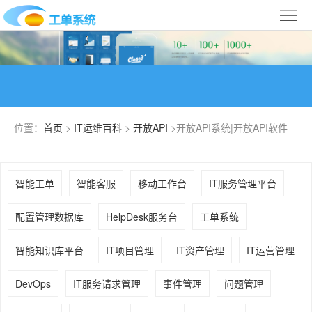
首
页
合
作
IT
案
运
系
位置：
首页
>
IT运维百科
>
开放API
>开放API系统|开放API软件
例
维
统
关
百
下
于
行
智能工单
智能客服
移动工作台
IT服务管理平台
科
载
我
业
配置管理数据库
HelpDesk服务台
工单系统
们
导
智能知识库平台
IT项目管理
IT资产管理
IT运营管理
航
DevOps
IT服务请求管理
事件管理
问题管理