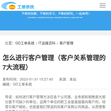
首
页
合
作
IT
案
运
系
位置：
GD工单系统
>
IT运维百科
>
客户管理
例
维
统
关
怎么进行客户管理（客户关系管理的
百
下
于
行
7大流程）
科
载
我
业
发布时间：2023-01-31 15:27:45
来源：本站
编辑：GD工单系统
们
导
航
导读：
如何进行客户管理方法在各个公司里，业务部和销售部大部
分是不可缺少的单位，这两个单位的职工全是直接面向客户的，经
常与客户相处，也就是我们常说的向客户采购公司商品，从而使客