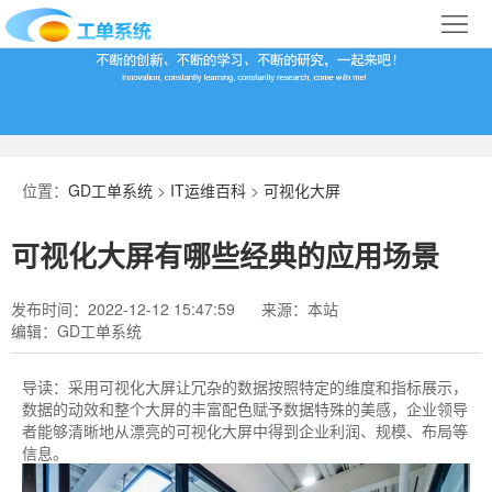
首
页
合
作
IT
案
运
系
位置：
GD工单系统
>
IT运维百科
>
可视化大屏
例
维
统
关
可视化大屏有哪些经典的应用场景
百
下
于
行
发布时间：2022-12-12 15:47:59
来源：本站
科
载
我
业
编辑：GD工单系统
们
导
导读：
采用可视化大屏让冗杂的数据按照特定的维度和指标展示，
数据的动效和整个大屏的丰富配色赋予数据特殊的美感，企业领导
航
者能够清晰地从漂亮的可视化大屏中得到企业利润、规模、布局等
信息。