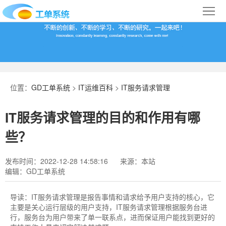
首
页
合
作
IT
案
运
系
位置：
GD工单系统
>
IT运维百科
>
IT服务请求管理
例
维
统
关
IT服务请求管理的目的和作用有哪
百
下
于
行
些？
科
载
我
业
发布时间：2022-12-28 14:58:16
来源：本站
编辑：GD工单系统
们
导
航
导读：
IT服务请求管理​是报告事情和请求给予用户支持的核心，它
主要是关心运行层级的用户支持，IT服务请求管理根据服务台进
行，服务台为用户带来了单一联系点，进而保证用户能找到更好的