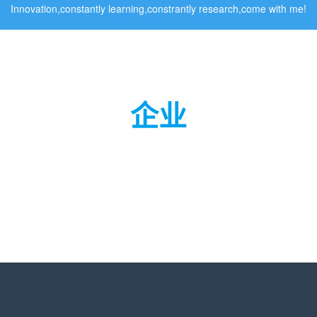
Innovation,constantly learning,constrantly research,come with me!
企业