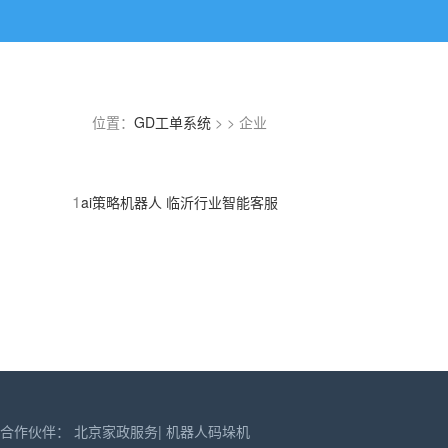
位置：
GD工单系统
> > 企业
1
ai策略机器人
临沂行业智能客服
合作伙伴：
北京家政服务
|
机器人码垛机