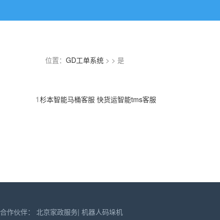
位置：
GD工单系统
> > 是
1
杉本智能马桶客服
快货运智能tms客服
合作伙伴：
北京家政服务
|
机器人码垛机