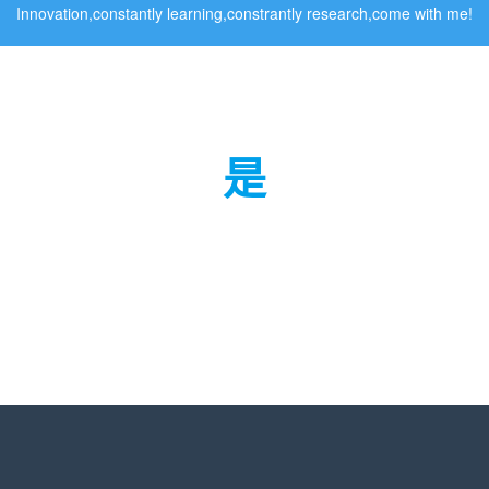
Innovation,constantly learning,constrantly research,come with me!
是