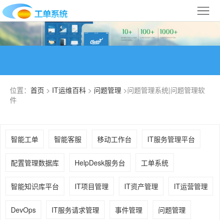
首
页
合
作
IT
案
运
系
位置：
首页
>
IT运维百科
>
问题管理
>问题管理系统|问题管理软
例
维
件
统
关
百
下
于
行
智能工单
智能客服
移动工作台
IT服务管理平台
科
载
我
业
配置管理数据库
HelpDesk服务台
工单系统
们
导
智能知识库平台
IT项目管理
IT资产管理
IT运营管理
航
DevOps
IT服务请求管理
事件管理
问题管理