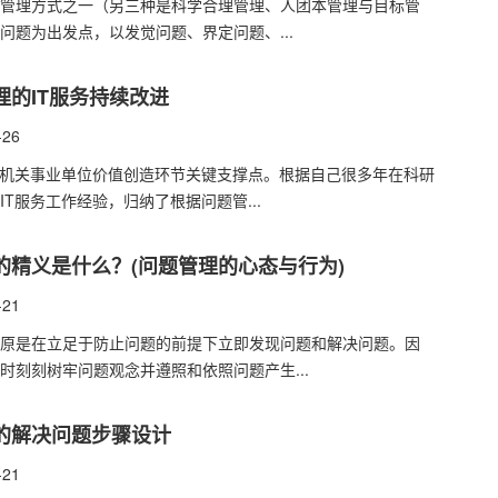
大管理方式之一（另三种是科学合理管理、人团本管理与目标管
问题为出发点，以发觉问题、界定问题、...
理的IT服务持续改进
-26
为机关事业单位价值创造环节关键支撑点。根据自己很多年在科研
IT服务工作经验，归纳了根据问题管...
的精义是什么？(问题管理的心态与行为)
-21
原是在立足于防止问题的前提下立即发现问题和解决问题。因
时刻刻树牢问题观念并遵照和依照问题产生...
的解决问题步骤设计
-21