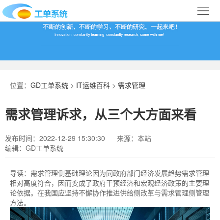
首
页
合
作
IT
案
运
系
位置：
GD工单系统
>
IT运维百科
>
需求管理
例
维
统
关
需求管理诉求，从三个大方面来看
百
下
于
行
发布时间：2022-12-29 15:30:30
来源：本站
科
载
我
业
编辑：GD工单系统
们
导
导读：
需求管理侧基础理论因为同政府部门经济发展趋势需求管理
相对高度符合，因而变成了政府干预经济和宏观经济政策的主要理
航
论依据。在我国应坚持不懈协作推进供给侧改革与需求管理侧管理
方法。