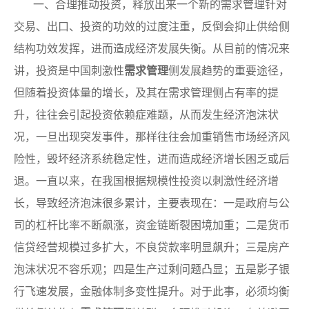
一、合理推动投资，释放出来一个新的需求管理针对
交易、出口、投资的功效的过度注重，反倒会抑止供给侧
结构功效发挥，进而造成经济发展失衡。从目前的情况来
讲，投资是中国刺激性
需求管理
侧发展趋势的重要途径，
但随着投资体量的增长，及其在需求管理侧占有率的提
升，往往会引起投资依赖症难题，从而发生经济泡沫状
况，一旦出现突发事件，那样往往会加重销售市场经济风
险性，毁坏经济系统稳定性，进而造成经济增长困乏或后
退。一直以来，在我国根据规模性投资以刺激性经济增
长，导致经济泡沫很多累计，主要表现在：一是政府与公
司的杠杆比率不断飙涨，资金链断裂困境加重；二是货币
信贷经营规模过多扩大，不良贷款率明显飙升；三是房产
泡沫状况不容乐观；四是生产过剩问题凸显；五是影子银
行飞速发展，金融体制多变性提升。对于此事，必须均衡