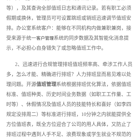
等），及其查询全部值班日志和通讯记录。若有职工必须
假期或换休，管理员可可设置跳班或销班迅速调节值班安
排。办公室系统客户：能够在不同机构内做兼职兼岗，接
受来源于统一
系统的同步数据及其智能化消息提
客户管理
示，不必担心自身错失了或忽略值班工作中。
2、迅速进行合规管理排班值班频率高、牵涉工作人员
多，怎么才能、精确进行排班？人力排班显而易见难以处
理问题。开源
值班管理
系统根据排班优化算法，依据值班
标准、值班种类、历史时间业务数据（如职工工作量、工
时等）、休假情况及值班人员的技能特长和喜好（如李四
规定没排周二）等标准进行排班，10分钟之内就能提供全
方位值班表，既全方位迎合了公司的用人具体，又防止了
排班过程中遇到人手不足、浪费现象或学生就业不规范的