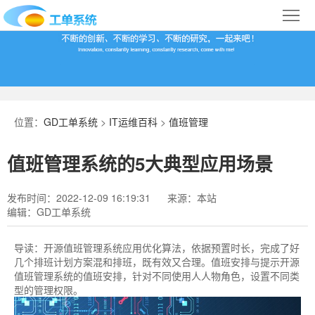
首
页
合
作
IT
案
运
系
位置：
GD工单系统
>
IT运维百科
>
值班管理
例
维
统
关
值班管理系统的5大典型应用场景
百
下
于
行
发布时间：2022-12-09 16:19:31
来源：本站
科
载
我
业
编辑：GD工单系统
们
导
导读：
开源值班管理系统应用优化算法，依据预置时长，完成了好
几个排班计划方案混和排班，既有效又合理。值班安排与提示开源
航
值班管理系统的值班安排，针对不同使用人人物角色，设置不同类
型的管理权限。