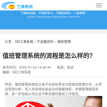
首
页
合
作
IT
案
运
系
位置：
GD工单系统
>
IT运维百科
>
值班管理
例
维
统
关
值班管理系统的流程是怎么样的？
百
下
于
行
发布时间：2023-01-04 14:46:44
来源：本站
科
载
我
业
编辑：GD工单系统
们
导
导读：
值班管理​系统会以电子化高效率全过程值班管理方式，从项
目预测分析、到人员安排完成自动式智能排班，灵便管理值班安
航
排，进一步协助公司企业不断完善的值班工作规范。