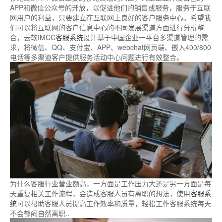
APP和微信公众号的开放，以促进他们的销售或服务，服务于互联
网用户的利益，只要建立在互联网上良好的客户服务中心。希望我
们可以将互联网的客户信息中心的不同发展渠道方面进行分析整
合，云软IMCC
客服系统
设计基于中国企业一平台多渠道管理的需
求，将微信、QQ、支付宝、APP、webchat网页端、嵌入400/800
电话等多渠道客户提供服务活动中心问题进行有效整合。
为什么客服行业营业额高，一方面是工作压力大还是另一方面是每
天重复相关工作流程，会造成客服人员有离职的想法，使用
客服系
统
可以帮助客服人员提高工作效率和质量，轻松工作客服系统每天
不会郁闷自然离职..