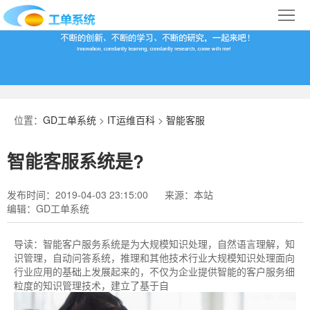
首
页
合
作
IT
案
运
系
位置：
GD工单系统
>
IT运维百科
>
智能客服
例
维
统
关
智能客服系统是?
百
下
于
行
发布时间：2019-04-03 23:15:00
来源：本站
科
载
我
业
编辑：GD工单系统
们
导
导读：
智能客户服务系统是为大规模知识处理，自然语言理解，知
识管理，自动问答系统，推理和其他技术行业大规模知识处理面向
航
行业应用的基础上发展起来的，不仅为企业提供智能的客户服务细
粒度的知识管理技术，建立了基于自