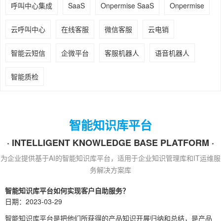
呼叫中心集成
SaaS
Onpermise SaaS
Onpermise
云呼叫中心
在线客服
微信客服
云电销
智能云短信
企微平台
客服机器人
语音机器人
智能质检
智能知识库平台
· INTELLIGENT KNOWLEDGE BASE PLATFORM ·
为企业提供基于AI的智能知识库平台，适用于企业知识管理库和IT运维服
务解决方案库
智能知识库平台如何实现客户自助服务？
日期：2023-03-29
智能知识库平台是把他们所获得的产品知识开展归纳和总结，是产品