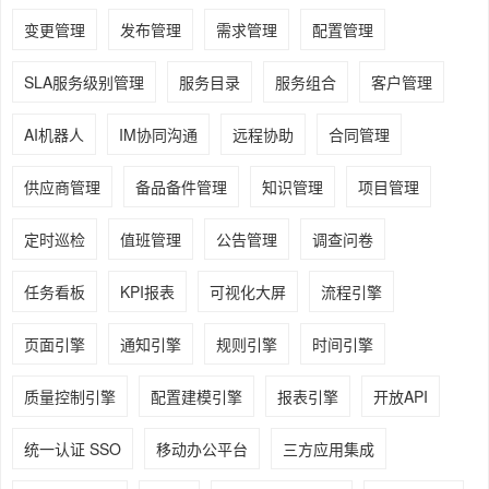
变更管理
发布管理
需求管理
配置管理
SLA服务级别管理
服务目录
服务组合
客户管理
AI机器人
IM协同沟通
远程协助
合同管理
供应商管理
备品备件管理
知识管理
项目管理
定时巡检
值班管理
公告管理
调查问卷
任务看板
KPI报表
可视化大屏
流程引擎
页面引擎
通知引擎
规则引擎
时间引擎
质量控制引擎
配置建模引擎
报表引擎
开放API
统一认证 SSO
移动办公平台
三方应用集成