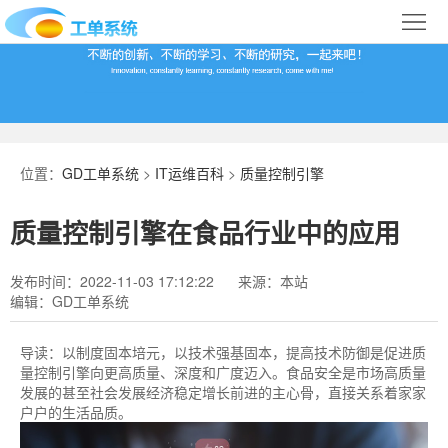
首
页
合
作
IT
案
运
系
位置：
GD工单系统
>
IT运维百科
>
质量控制引擎
例
维
统
关
质量控制引擎在食品行业中的应用
百
下
于
行
发布时间：2022-11-03 17:12:22
来源：本站
科
载
我
业
编辑：GD工单系统
们
导
导读：
以制度固本培元，以技术强基固本，提高技术防御是促进质
量控制引擎向更高质量、深度和广度迈入。食品安全是市场高质量
航
发展的甚至社会发展经济稳定增长前进的主心骨，直接关系着家家
户户的生活品质。