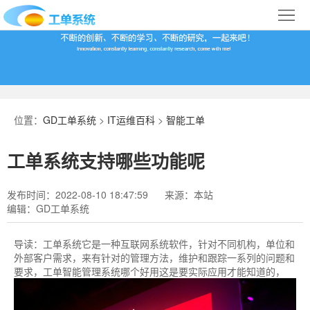
首
页
合
作
IT
案
运
系
位置：
GD工单系统
>
IT运维百科
>
智能工单
例
维
统
关
工单系统支持哪些功能呢
百
下
于
行
发布时间：2022-08-10 18:47:59
来源：本站
科
载
我
业
编辑：GD工单系统
们
导
导读：
工单系统它是一种互联网系统软件，针对不同机构，单位和
外部客户需求，来有针对的管理方法，维护和跟踪一系列的问题和
航
要求，工单智能管理系统哪个好用这是要实际应用才能知道的，