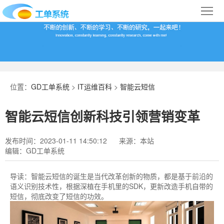
首
页
合
作
IT
案
运
系
位置：
GD工单系统
>
IT运维百科
>
智能云短信
例
维
统
关
智能云短信创新科技引领营销变革
百
下
于
行
发布时间：2023-01-11 14:50:12
来源：本站
科
载
我
业
编辑：GD工单系统
们
导
导读：
智能云短信的诞生是当代改革创新的物质，都是基于前沿的
语义识别技术性，根据深植在手机里的SDK，更新改造手机自带的
航
短信，彻底改变了短信的功效。