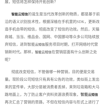
展，短信将怎样保持开拓创新？
的诞生是当代改革创新的物质，都是基于前
智能云短信
沿的语义识别技术性，根据深植在手机里的SDK，更新改
造手机自带的短信，彻底改变了短信的功效。然后，天猫
商城、当当、维品会、国网、中国挪动等众多公司陆续放
弃短信，进到智能
服务项目时期，打开网络时代营
云短信
销新时代。那样，
在营销层面有什么创新之处
智能云短信
呢？
彻底改变短信，不管做哪一种营销，目的便是交易
量。现阶段公司短信只有具有公告的功效，类似街上发出
来的宣传单，大部分是被消费者丢掉，来到垃圾箱和大马
路地面上，为了防止客户资料资源浪费现象，
智能
云短信
再次汇总了营销的思路，不但在短信内容与形式上进行了