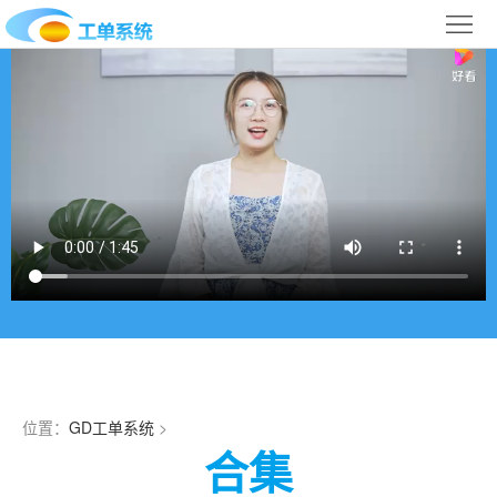
首
页
合
作
IT
案
运
系
例
维
统
关
百
下
于
行
科
载
我
业
们
导
位置：
GD工单系统
>
航
合集