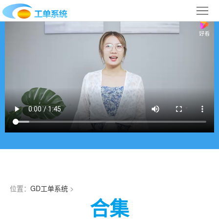
首
页
合
作
IT
案
运
系
例
维
统
关
百
下
于
行
科
载
我
业
们
导
位置：
GD工单系统
>
航
合集