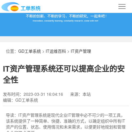
首
页
合
作
IT
案
运
系
位置：
GD工单系统
>
IT运维百科
>
IT资产管理
例
维
统
关
IT资产管理系统还可以提高企业的安
百
下
于
行
全性
科
载
我
业
发布时间：2023-03-31 16:04:16
来源：本站
编辑：GD工单系统
们
导
航
导读：
IT资产管理系统是现代企业IT管理中必不可少的一项工具，
该系统提供了一种简单、快捷、准确的方式，以确定组织中所有IT
资产的位置、状态、使用情况和未来需求，以便更好地规划和管理