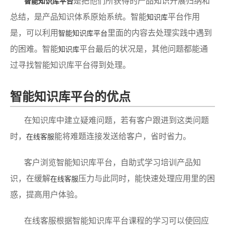
是把他们所获得的产品知识开展归纳和
智能知识库平台
总结，是产品知识体系原始系统。智能
平台作用
知识库
是，可以利用
里面的内容去处理实践中遇到
智能知识库平台
的困难。智能
平台最后的状况是，其他问题都能通
知识库
过寻找智能知识库平台得到处理。
智能知识库平台的优点
在知识库中建立疑难问题，若有客户跟进到这类问题
时，
能将难题连接发送给客户，省时省力。
在线客服
客户浏览智能知识库平台，自助式学习培训产品知
识，在缓解
压力与此同时，能快速处理应用里的困
在线客服
惑，提高用户体验。
在线客服根据智能知识库平台课程的学习可以使回应