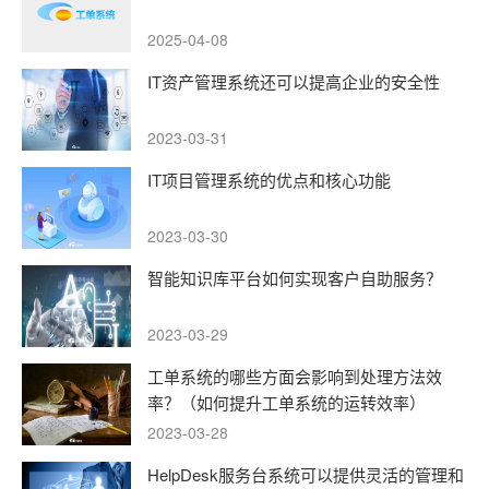
2025-04-08
IT资产管理系统还可以提高企业的安全性
2023-03-31
IT项目管理系统的优点和核心功能
2023-03-30
智能知识库平台如何实现客户自助服务？
2023-03-29
工单系统的哪些方面会影响到处理方法效
率？（如何提升工单系统的运转效率）
2023-03-28
HelpDesk服务台系统可以提供灵活的管理和