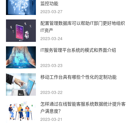
监控功能
2023-03-27
配置管理数据库可以帮助IT部门更好地组织
IT资产
2023-03-24
IT服务管理平台系统的模式和界面介绍
2023-03-23
移动工作台具有哪些个性化的定制功能
2023-03-22
怎样通过在线智能客服系统数据统计提升客
户满意度？
2023-03-21