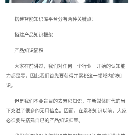
搭建智能知识库平台分有两种关键点：
搭建产品知识框架
产品知识累积
大家在前讲过，我们对任何一个行业一开始的认知能
力都是零，因此我们首先要获得并累积这一领域内的知
识。
但是我们不要盲目的去累积知识，在新媒体时代的当
下充溢了很多的无用信息。因而，在累积知识以前，大家
必须要先搭建自已的产品知识框架。