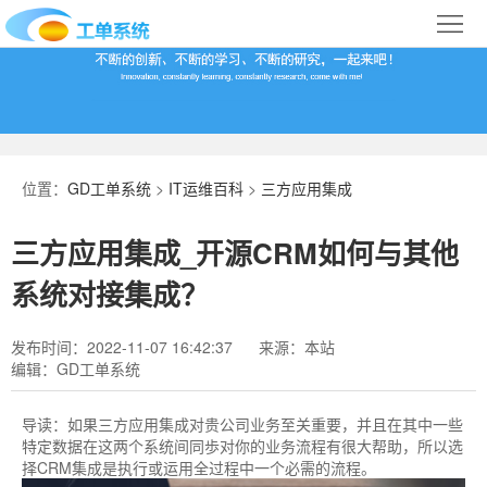
首
页
合
作
IT
案
运
系
位置：
GD工单系统
>
IT运维百科
>
三方应用集成
例
维
统
关
三方应用集成_开源CRM如何与其他
百
下
于
行
系统对接集成？
科
载
我
业
发布时间：2022-11-07 16:42:37
来源：本站
编辑：GD工单系统
们
导
航
导读：
如果三方应用集成对贵公司业务至关重要，并且在其中一些
特定数据在这两个系统间同歩对你的业务流程有很大帮助，所以选
择CRM集成是执行或运用全过程中一个必需的流程。