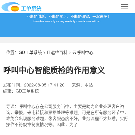
首
页
合
作
IT
案
运
系
位置：
GD工单系统
>
IT运维百科
>
云呼叫中心
例
维
统
关
呼叫中心智能质检的作用意义
百
下
于
行
发布时间：2022-08-05 17:41:26
来源：本站
科
载
我
业
编辑：GD工单系统
们
导
导读：
呼叫中心存在公司服务当中，主要是助力企业处理客户咨
询，举报，来电转接和票据处理等难题。可是在所有服务环节中，
航
难免会出现服务难题，像客服态度不好，业务流程不太熟悉，实际
操作不符规章制度情况等。因此，为了