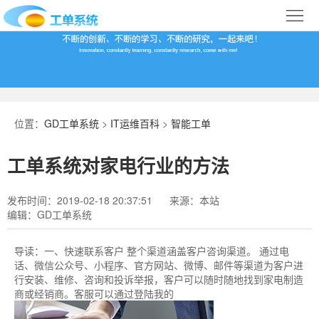
首
页
合
作
IT
案
运
系
位置：
GD工单系统
>
IT运维百科
>
智能工单
例
维
统
关
工单系统对家电行业的方法
百
下
于
行
发布时间：2019-02-18 20:37:51
来源：本站
科
载
我
业
编辑：GD工单系统
们
导
导读：
一、快速联系客户 整个渠道涵盖客户咨询渠道。 通过电
话、微信公众号、小程序、官方网站、微博、邮件等渠道为客户进
航
行安装、维修、咨询和投诉举报，客户可以随时随地找到家电制造
商或经销商。客服可以通过登陆我的