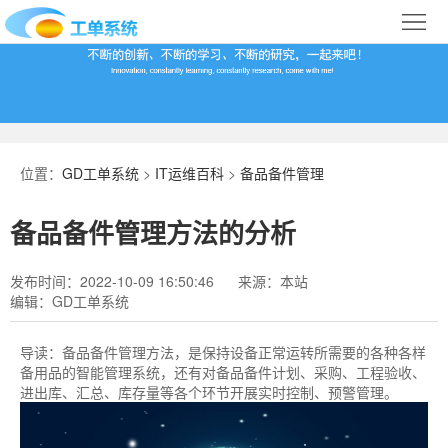
首
页
合
作
IT
案
运
系
位置：
GD工单系统
>
IT运维百科
>
备品备件管理
例
维
统
关
备品备件管理方法的分析
百
下
于
行
发布时间：2022-10-09 16:50:46
来源：本站
科
载
我
业
编辑：GD工单系统
们
导
导读：
备品备件管理方法，是保持设备正常运转所需要的各种各样
备用品的智能管理系统，还有对备品备件计划、采购、工程验收、
航
进出库、汇总、库存量等各个环节开展实时控制、预警管理。