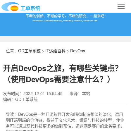
首
页
合
作
IT
案
运
系
位置：
GD工单系统
>
IT运维百科
>
DevOps
例
维
统
关
开启DevOps之旅，有哪些关键点？
百
下
于
行
（使用DevOps需要注意什么？）
科
载
我
业
发布时间：2022-12-01 15:54:45
来源：本站
编辑：GD工单系统
们
导
航
导读：
DevOps是一种开源软件开发和精益制造想法的演化，运用
到IT端到端的价值链，得益于文化艺术、组织与科技的转型，使业
务可以通过现代科技更多的做到预估，迅速满足客户的业务要求，