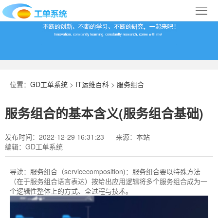
首
页
合
作
IT
案
运
系
位置：
GD工单系统
>
IT运维百科
>
服务组合
例
维
统
关
服务组合的基本含义(服务组合基础)
百
下
于
行
发布时间：2022-12-29 16:31:23
来源：本站
科
载
我
业
编辑：GD工单系统
们
导
导读：
服务组合（servicecomposition)：服务组合要以特殊方法
（在于服务组合语言表达）按给出应用逻辑将多个服务组合成为一
航
个逻辑性整体上的方式、全过程与技术。