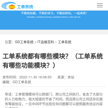
首
页
合
作
IT
案
运
系
位置：
GD工单系统
>
IT运维百科
>
工单系统
例
维
统
关
工单系统都有哪些模块？（工单系统
百
下
于
行
有哪些功能模块？）
科
载
我
业
发布时间：2022-11-30 16:06:50
来源：本站
编辑：GD工单系统
们
导
航
导读：
工单管理模块可以跨部门、跨公司之间执行，省去了大部分
的人力和物力，极大程度的节省了时间。而且跨公司之间还存在服
务等级协议，一旦中间环节出现任何问题都可以按照服务协议内容