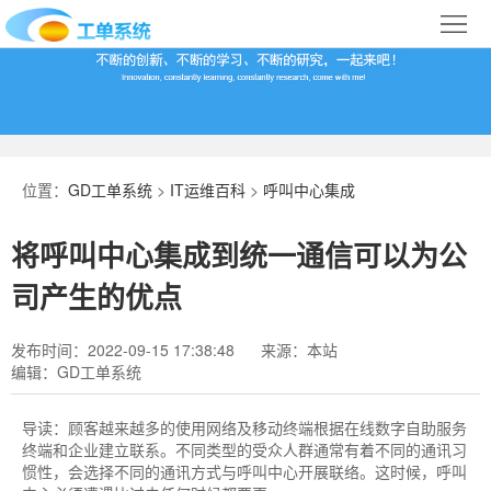
首
页
合
作
IT
案
运
系
位置：
GD工单系统
>
IT运维百科
>
呼叫中心集成
例
维
统
关
将呼叫中心集成到统一通信可以为公
百
下
于
行
司产生的优点
科
载
我
业
发布时间：2022-09-15 17:38:48
来源：本站
编辑：GD工单系统
们
导
航
导读：
顾客越来越多的使用网络及移动终端根据在线数字自助服务
终端和企业建立联系。不同类型的受众人群通常有着不同的通讯习
惯性，会选择不同的通讯方式与呼叫中心开展联络。这时候，呼叫