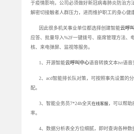
于疫情影响，公司必须做好新冠病毒肺炎防治方
解密切接触者人群压力，进而维护职工的身心健
因此很多机关事业单位都选择创建智能
云呼
应答、批量导入%2F一键拨号、座席管理方法、
核、来电弹屏、监视等服务。
1、开源智能
云呼叫中心
语音转换文本ivr语
2、acd智能排长队对策，可按照事先设置
配。
3、智能业务员7*24h全天
，可以帮助
在线客服
率。
4、数据分析表全方位细腻，即时查询各种数据