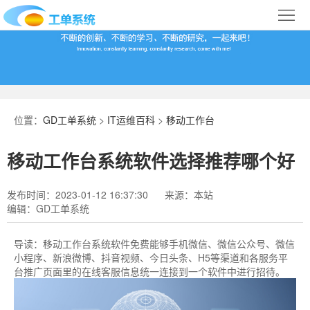
首
页
合
作
IT
案
运
系
位置：
GD工单系统
>
IT运维百科
>
移动工作台
例
维
统
关
移动工作台系统软件选择推荐哪个好
百
下
于
行
发布时间：2023-01-12 16:37:30
来源：本站
科
载
我
业
编辑：GD工单系统
们
导
导读：
移动工作台系统软件免费能够手机微信、微信公众号、微信
小程序、新浪微博、抖音视频、今日头条、H5等渠道和各服务平
航
台推广页面里的在线客服信息统一连接到一个软件中进行招待。