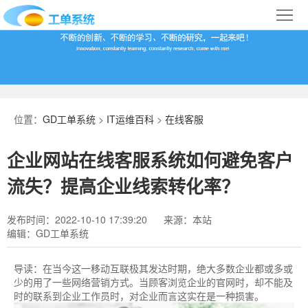
首
页
合
作
IT
案
运
系
位置：
GD工单系统
>
IT运维百科
>
在线客服
例
维
统
关
企业网站在线客服系统如何避免客户
百
下
于
行
流失？提高企业线索转化率？
科
载
我
业
发布时间：2022-10-10 17:39:20
来源：本站
编辑：GD工单系统
们
导
航
导读：
​在当今这一移动互联极其发达时期，绝大多数企业都或多或
少的用了一些网络营销方式。当顾客浏览企业的官网时，却不能及
时的联系到企业工作员时，对企业而言这实在是一种损害。