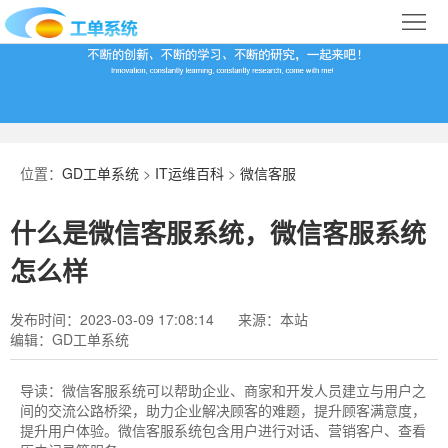
首
页
合
作
IT
案
运
系
位置：
GD工单系统
>
IT运维百科
>
微信客服
例
维
统
关
什么是微信客服系统，微信客服系统
百
下
于
行
怎么样
科
载
我
业
发布时间：2023-03-09 17:08:14
来源：本站
编辑：GD工单系统
们
导
航
导读：
微信客服系统可以帮助企业、商家和开发人员建立与用户之
间的交流公路桥梁，助力企业解决顾客的难题，提升顾客满意度，
提升用户体验。微信客服系统包含用户进行对话、营销客户、查看