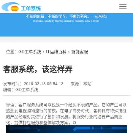
首
页
合
作
IT
案
运
系
位置：
GD工单系统
>
IT运维百科
>
智能客服
例
维
统
关
客服系统，该这样弄
百
下
于
行
发布时间：2019-03-13 05:54:13
来源：本站
科
载
我
业
编辑：GD工单系统
们
导
导读：
客户服务系统可以说是一个经久不衰的产品。它的产生可以
追溯到电视购物流行的前夜。在电子商务时代，各种具有特殊技能
航
的产品经理对其进行了创新和发展。将服务行业的必要产品商业
化，提供打包服务和整体解决方案，以