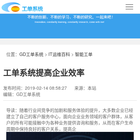
首
页
合
作
IT
案
运
系
位置：
GD工单系统
>
IT运维百科
>
智能工单
例
维
统
关
工单系统提高企业效率
百
下
于
行
发布时间：2019-02-14 08:58:27
来源：本站
科
载
我
业
编辑：GD工单系统
们
导
导读：
随着行业间竞争的加剧和服务体验的提升，大多数企业已经
建立了自己的客户服务中心，面向企业业务领域的客户群体，从客
航
户的所有可能接触中为各种业务提供咨询和服务，从而在客户生命
周期中保持良好的客户关系，提高企