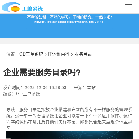
首
页
合
作
IT
案
运
系
位置：
GD工单系统
>
IT运维百科
>
服务目录
例
维
统
关
企业需要服务目录吗?
百
下
于
行
发布时间：2022-12-06 16:39:53
来源：本站
科
载
我
业
编辑：GD工单系统
们
导
导读：
服务目录是摆放企业搭建和布署的所有不一样服务的管理系
统。这一单一的管理系统让企业可以看一下有什么应用软件、这种
航
程序的源码在哪儿及其他们怎样布署，能够集合起来展现总体主视
图。