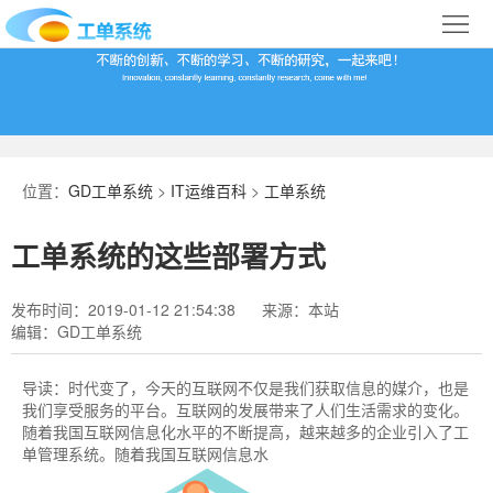
首
页
合
作
IT
案
运
系
位置：
GD工单系统
>
IT运维百科
>
工单系统
例
维
统
关
工单系统的这些部署方式
百
下
于
行
发布时间：2019-01-12 21:54:38
来源：本站
科
载
我
业
编辑：GD工单系统
们
导
导读：
时代变了，今天的互联网不仅是我们获取信息的媒介，也是
我们享受服务的平台。互联网的发展带来了人们生活需求的变化。
航
随着我国互联网信息化水平的不断提高，越来越多的企业引入了工
单管理系统。随着我国互联网信息水