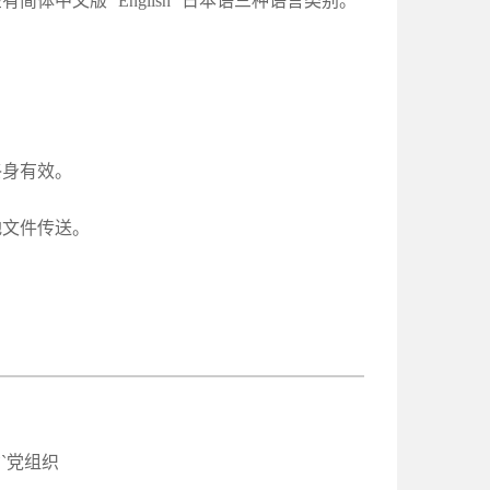
中文版``English``日本语三种语言类别。
终身有效。
地文件传送。
`党组织