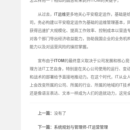
从过去，
IT运维
更多地关心平安稳定运作，基础是
司，务必构建以平安稳定运作为基础的运维管理基本，
获得迅速扩大规模化、提高工作效率、控制成本以营造专
对各个部门导出经济收益能力，协助我国企业的业务机
能力以及对运营风险的操控掌握。
宣布由于
ITOM
的最终意义取决于公司发展和核心竞
理方法IT工艺自身，特别是在关心公司使用的运行、变
和战术的部署给予直接地推动力。在这个时代，IT从业
上会改变所属的公司、所属的行业、所属的地域的IT技
还是像语言表达、文本一样成为人们的造就动力，这完全
上一篇：
没有了
下一篇：
系统规划与管理师-IT运营管理