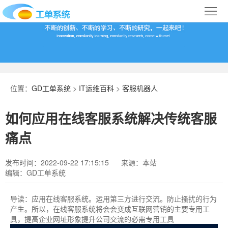
首
页
合
作
IT
案
运
系
位置：
GD工单系统
>
IT运维百科
>
客服机器人
例
维
统
关
如何应用在线客服系统解决传统客服
百
下
于
行
痛点
科
载
我
业
发布时间：2022-09-22 17:15:15
来源：本站
编辑：GD工单系统
们
导
航
导读：
应用在线客服系统。运用第三方进行交流。防止搔扰的行为
产生。所以，在线客服系统将会会变成互联网营销的主要专用工
具，提高企业网址形象提升公司交流的必需专用工具