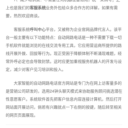
上也是我们的
客服系统
业务外包给众多合作方的详解，如果有需
要，热烈欢迎商谈。
客服系统
呼叫中心
平台，又被称为企业官网品牌代言人。该平
台一般主要有以下功能特点：自动网路电话是一种不需要下载一切
手机软件就能浏览的在线交流专用工具，它应用营运商所提供的路
线开展外拨、回拔等行为。现正受困于降额体制不断涌现难题，经
常外呼必定也会导致封禁。这时应更加重视服务机器人的开发与设
定，减少对客户见习培训和投入。
大家智能的自动网路电话官方网站是专门为在网上访客量多的
是营销公司研发的，选用24钟头聊天模式来协助服务顾问挑选潜在
性意愿客户。系统软件首先把客户信息内容连接计算机，然后打开
网站面开展访问，倘若有兴趣就点一下右侧的按键，随后转至相关
的网页页面展现。