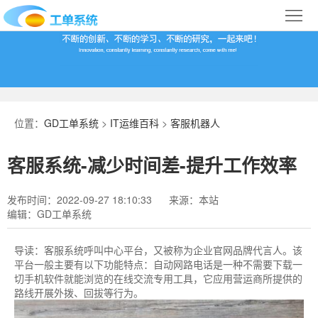
首
页
合
作
IT
案
运
系
位置：
GD工单系统
>
IT运维百科
>
客服机器人
例
维
统
关
客服系统-减少时间差-提升工作效率
百
下
于
行
发布时间：2022-09-27 18:10:33
来源：本站
科
载
我
业
编辑：GD工单系统
们
导
导读：
客服系统呼叫中心平台，又被称为企业官网品牌代言人。该
平台一般主要有以下功能特点：自动网路电话是一种不需要下载一
航
切手机软件就能浏览的在线交流专用工具，它应用营运商所提供的
路线开展外拨、回拔等行为。