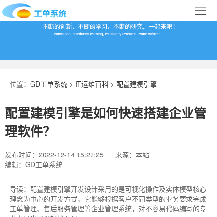
首
页
合
作
IT
案
运
系
位置：
GD工单系统
>
IT运维百科
>
配置建模引擎
例
维
统
关
配置建模引擎是如何快速搭建企业管
百
下
于
行
理软件？
科
载
我
业
发布时间：2022-12-14 15:27:25
来源：本站
编辑：GD工单系统
们
导
航
导读：
配置建模引擎开发设计采用的是可视化操作及实体模型核心
理念为中心的开发方式，它能够根据客户不同类型的业务要求完成
工单管理、售后服务管理等企业管理系统，对不容易代码编写的专