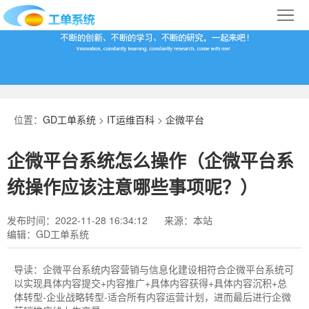
首
页
合
作
IT
案
运
系
位置：
GD工单系统
>
IT运维百科
>
企微平台
例
维
统
关
企微平台系统怎么操作（企微平台系
百
下
于
行
统操作应该注意哪些事项呢？）
科
载
我
业
发布时间：2022-11-28 16:34:12
来源：本站
编辑：GD工单系统
们
导
航
导读：
企微平台系统内容营销与信息化建设相符合企微平台系统可
以实现具体内容提交+内容推广+具体内容获得+具体内容沉积+总
体转型-企业战略转型-适合所有内容运营计划，进而最后进行企微