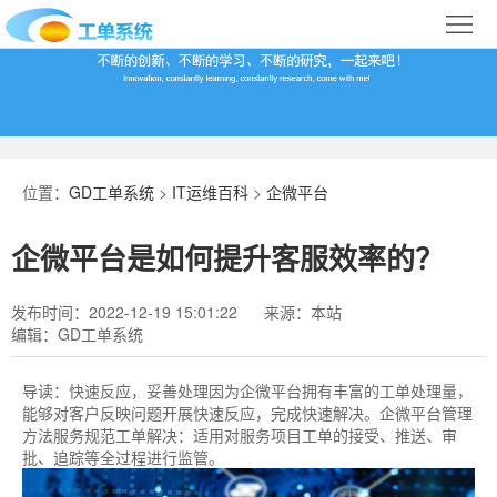
首
页
合
作
IT
案
运
系
位置：
GD工单系统
>
IT运维百科
>
企微平台
例
维
统
关
企微平台是如何提升客服效率的？
百
下
于
行
发布时间：2022-12-19 15:01:22
来源：本站
科
载
我
业
编辑：GD工单系统
们
导
导读：
快速反应，妥善处理因为企微平台拥有丰富的工单处理量，
能够对客户反映问题开展快速反应，完成快速解决。企微平台管理
航
方法服务规范工单解决：适用对服务项目工单的接受、推送、审
批、追踪等全过程进行监管。