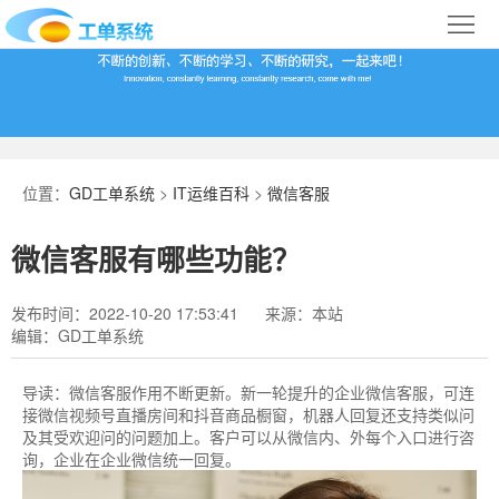
首
页
合
作
IT
案
运
系
位置：
GD工单系统
>
IT运维百科
>
微信客服
例
维
统
关
微信客服有哪些功能？
百
下
于
行
发布时间：2022-10-20 17:53:41
来源：本站
科
载
我
业
编辑：GD工单系统
们
导
导读：
微信客服作用不断更新。新一轮提升的企业微信客服，可连
接微信视频号直播房间和抖音商品橱窗，机器人回复还支持类似问
航
及其受欢迎问的问题加上。客户可以从微信内、外每个入口进行咨
询，企业在企业微信统一回复。